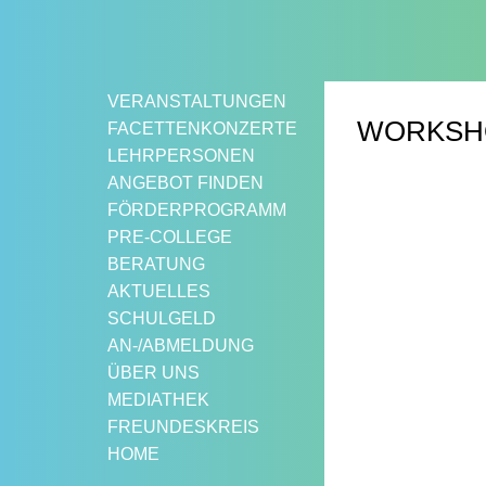
Springe
zum
Inhalt
VERANSTALTUNGEN
WORKSHO
FACETTENKONZERTE
LEHRPERSONEN
ANGEBOT FINDEN
FÖRDERPROGRAMM
PRE-COLLEGE
BERATUNG
AKTUELLES
SCHULGELD
AN-/ABMELDUNG
ÜBER UNS
MEDIATHEK
FREUNDESKREIS
HOME