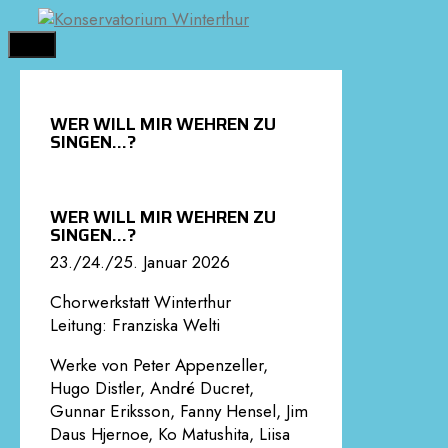
Springe
zum
MENÜ
Inhalt
WER WILL MIR WEHREN ZU
SINGEN…?
WER WILL MIR WEHREN ZU
SINGEN…?
23./24./25. Januar 2026
Chorwerkstatt Winterthur
Leitung: Franziska Welti
Werke von Peter Appenzeller,
Hugo Distler, André Ducret,
Gunnar Eriksson, Fanny Hensel, Jim
Daus Hjernoe, Ko Matushita, Liisa