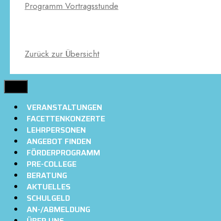
Programm Vortragsstunde
Zurück zur Übersicht
MENÜ
VERANSTALTUNGEN
FACETTENKONZERTE
LEHRPERSONEN
ANGEBOT FINDEN
FÖRDERPROGRAMM
PRE-COLLEGE
BERATUNG
AKTUELLES
SCHULGELD
AN-/ABMELDUNG
ÜBER UNS