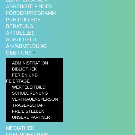
ANGEBOTE FINDEN
FÖRDERPROGRAMM
PRE-COLLEGE
BERATUNG
AKTUELLES
SCHULGELD
AN-/ABMELDUNG
ÜBER UNS
ADMINISTRATION
BIBLIOTHEK
FERIEN UND
FEIERTAGE
WERTELEITBILD
SCHULORDNUNG
VERTRAUENSPERSON
TRÄGERSCHAFT
FREIE STELLEN
UNSERE PARTNER
MEDIATHEK
FREUNDESKREIS