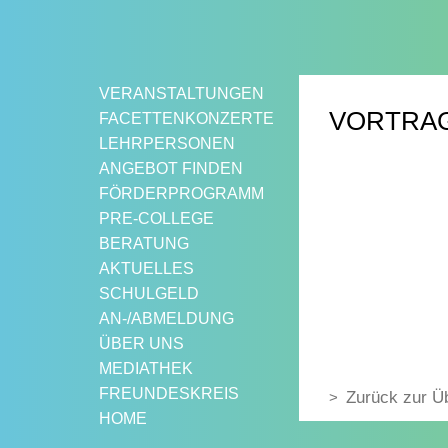
Springe
zum
Inhalt
VERANSTALTUNGEN
VORTRAG
FACETTENKONZERTE
LEHRPERSONEN
ANGEBOT FINDEN
FÖRDERPROGRAMM
PRE-COLLEGE
BERATUNG
AKTUELLES
SCHULGELD
AN-/ABMELDUNG
ÜBER UNS
MEDIATHEK
FREUNDESKREIS
Zurück zur Ü
HOME