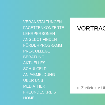
Springe
zum
Inhalt
VERANSTALTUNGEN
VORTRAG
FACETTENKONZERTE
LEHRPERSONEN
ANGEBOT FINDEN
FÖRDERPROGRAMM
PRE-COLLEGE
BERATUNG
AKTUELLES
SCHULGELD
AN-/ABMELDUNG
ÜBER UNS
MEDIATHEK
Zurück zur Ü
FREUNDESKREIS
HOME