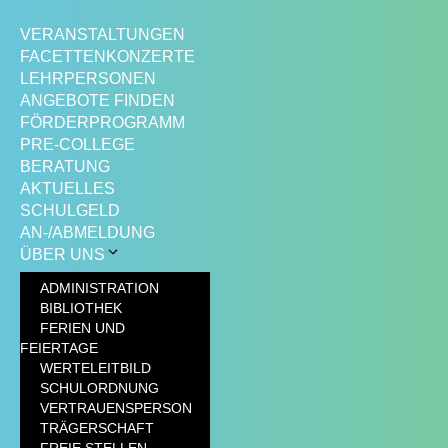
VERANSTALTUNGEN
FACETTENKONZERTE
LEHRPERSONEN
ANGEBOTE FINDEN
FÖRDERPROGRAMM
PRE-COLLEGE
BERATUNG
AKTUELLES
SCHULGELD
AN-/ABMELDUNG
ÜBER UNS
ADMINISTRATION
BIBLIOTHEK
FERIEN UND
FEIERTAGE
WERTELEITBILD
SCHULORDNUNG
VERTRAUENSPERSON
TRÄGERSCHAFT