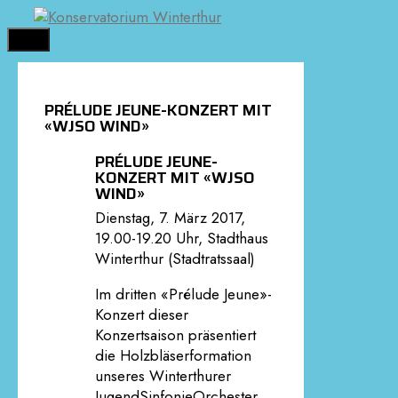
Springe
zum
MENÜ
Inhalt
PRÉLUDE JEUNE-KONZERT MIT
«WJSO WIND»
PRÉLUDE JEUNE-
KONZERT MIT «WJSO
WIND»
Dienstag, 7. März 2017,
19.00-19.20 Uhr, Stadthaus
Winterthur (Stadtratssaal)
Im dritten «Prélude Jeune»-
Konzert dieser
Konzertsaison präsentiert
die Holzbläserformation
unseres Winterthurer
JugendSinfonieOrchester