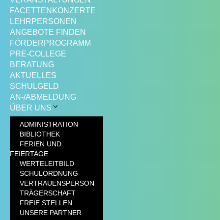
FACETTENKONZERTE
LEHRPERSONEN
ANGEBOTE FINDEN
FÖRDERPROGRAMM
PRE-COLLEGE
BERATUNG
AKTUELLES
SCHULGELD
AN-/ABMELDUNG
ÜBER UNS
ADMINISTRATION
BIBLIOTHEK
FERIEN UND
FEIERTAGE
WERTELEITBILD
SCHULORDNUNG
VERTRAUENSPERSON
TRÄGERSCHAFT
FREIE STELLEN
UNSERE PARTNER