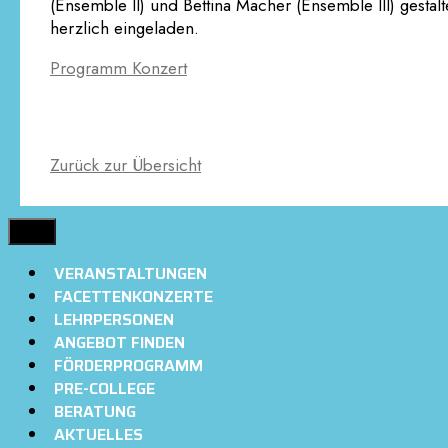
(Ensemble II) und Bettina Macher (Ensemble III) gesta
herzlich eingeladen.
Programm Konzert
Zurück zur Übersicht
MENÜ
VERANSTALTUNGEN
FACETTENKONZERTE
LEHRPERSONEN
ANGEBOT FINDEN
FÖRDERPROGRAMM
PRE-COLLEGE
BERATUNG
AKTUELLES