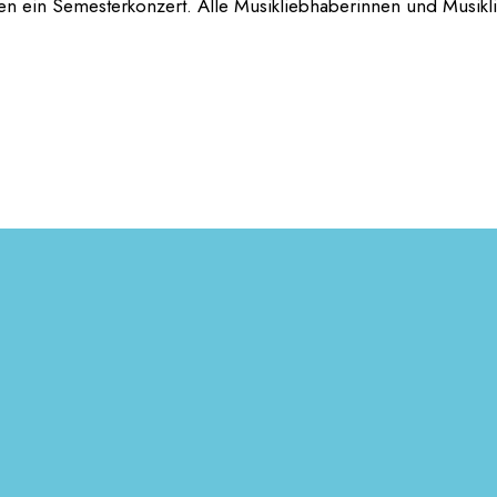
lten ein Semesterkonzert. Alle Musikliebhaberinnen und Musikl