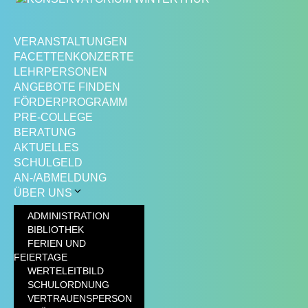
VERANSTALTUNGEN
FACETTENKONZERTE
LEHRPERSONEN
ANGEBOTE FINDEN
FÖRDERPROGRAMM
PRE-COLLEGE
BERATUNG
AKTUELLES
SCHULGELD
AN-/ABMELDUNG
ÜBER UNS
ADMINISTRATION
BIBLIOTHEK
FERIEN UND
FEIERTAGE
WERTELEITBILD
SCHULORDNUNG
VERTRAUENSPERSON