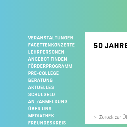
Springe
zum
Inhalt
VERANSTALTUNGEN
50 JAHRE
FACETTENKONZERTE
LEHRPERSONEN
ANGEBOT FINDEN
FÖRDERPROGRAMM
PRE-COLLEGE
BERATUNG
AKTUELLES
SCHULGELD
AN-/ABMELDUNG
ÜBER UNS
MEDIATHEK
Zurück zur Ü
FREUNDESKREIS