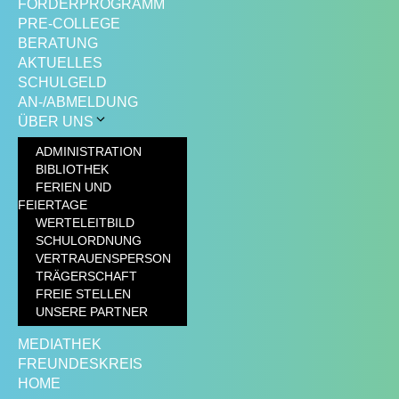
FÖRDERPROGRAMM
PRE-COLLEGE
BERATUNG
AKTUELLES
SCHULGELD
AN-/ABMELDUNG
ÜBER UNS
ADMINISTRATION
BIBLIOTHEK
FERIEN UND
FEIERTAGE
WERTELEITBILD
SCHULORDNUNG
VERTRAUENSPERSON
TRÄGERSCHAFT
FREIE STELLEN
UNSERE PARTNER
MEDIATHEK
FREUNDESKREIS
HOME