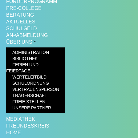
FÖRDERPROGRAMM
PRE-COLLEGE
BERATUNG
AKTUELLES
SCHULGELD
AN-/ABMELDUNG
ÜBER UNS
ADMINISTRATION
BIBLIOTHEK
FERIEN UND
FEIERTAGE
WERTELEITBILD
SCHULORDNUNG
VERTRAUENSPERSON
TRÄGERSCHAFT
FREIE STELLEN
UNSERE PARTNER
MEDIATHEK
FREUNDESKREIS
HOME