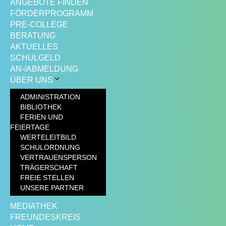
ANGEBOTE FINDEN
FÖRDERPROGRAMM
PRE-COLLEGE
BERATUNG
AKTUELLES
SCHULGELD
AN-/ABMELDUNG
ÜBER UNS
ADMINISTRATION
BIBLIOTHEK
FERIEN UND
FEIERTAGE
WERTELEITBILD
SCHULORDNUNG
VERTRAUENSPERSON
TRÄGERSCHAFT
FREIE STELLEN
UNSERE PARTNER
MEDIATHEK
FREUNDESKREIS