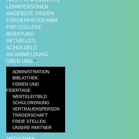
LEHRPERSONEN
ANGEBOTE FINDEN
FÖRDERPROGRAMM
PRE-COLLEGE
BERATUNG
AKTUELLES
SCHULGELD
AN-/ABMELDUNG
ÜBER UNS
ADMINISTRATION
BIBLIOTHEK
FERIEN UND
FEIERTAGE
WERTELEITBILD
SCHULORDNUNG
VERTRAUENSPERSON
TRÄGERSCHAFT
FREIE STELLEN
UNSERE PARTNER
MEDIATHEK