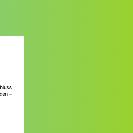
chluss
nden –