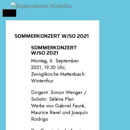
Springe
zum
MENÜ
Inhalt
SOMMERKONZERT WJSO 2021
SOMMERKONZERT
WJSO 2021
Montag, 6. September
2021, 19.30 Uhr,
Zwinglikirche Mattenbach
Winterthur
Dirigent: Simon Wenger /
Solistin: Séléna Plan
Werke von Gabriel Fauré,
Maurice Ravel und Joaquín
Rodrigo