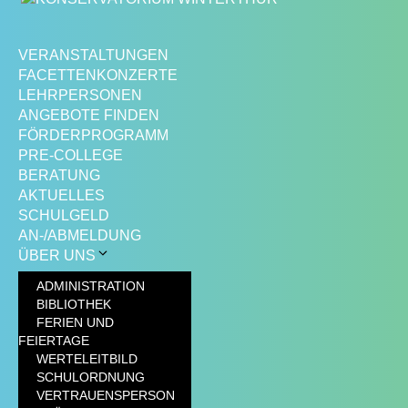
VERANSTALTUNGEN
FACETTENKONZERTE
LEHRPERSONEN
ANGEBOTE FINDEN
FÖRDERPROGRAMM
PRE-COLLEGE
BERATUNG
AKTUELLES
SCHULGELD
AN-/ABMELDUNG
ÜBER UNS
ADMINISTRATION
BIBLIOTHEK
FERIEN UND
FEIERTAGE
WERTELEITBILD
SCHULORDNUNG
VERTRAUENSPERSON