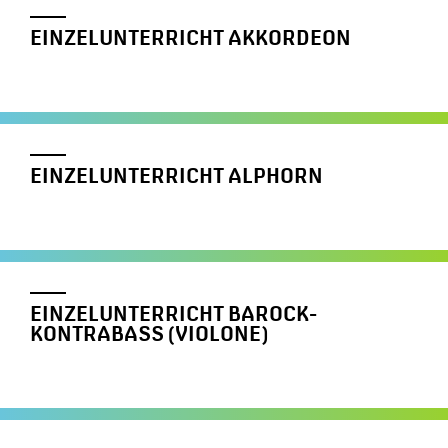
EINZELUNTERRICHT AKKORDEON
EINZELUNTERRICHT ALPHORN
EINZELUNTERRICHT BAROCK-
KONTRABASS (VIOLONE)