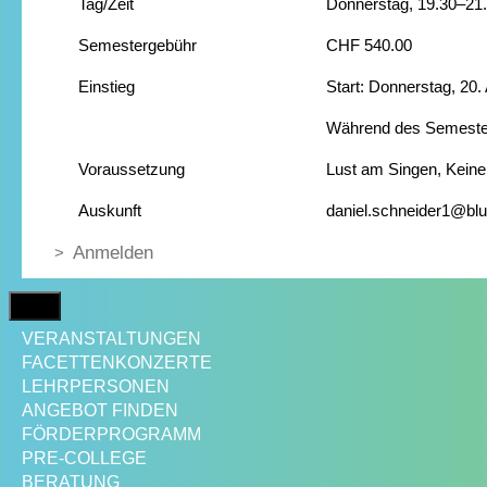
Tag/Zeit
Donnerstag, 19.30–21
Semestergebühr
CHF 540.00
Einstieg
Start: Donnerstag, 20.
Während des Semesters
Voraussetzung
Lust am Singen, Keine
Auskunft
daniel.schneider1@blu
Anmelden
MENÜ
VERANSTALTUNGEN
FACETTENKONZERTE
LEHRPERSONEN
ANGEBOT FINDEN
FÖRDERPROGRAMM
PRE-COLLEGE
BERATUNG