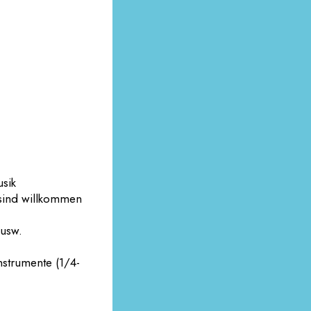
usik
 sind willkommen
 usw.
nstrumente (1/4-