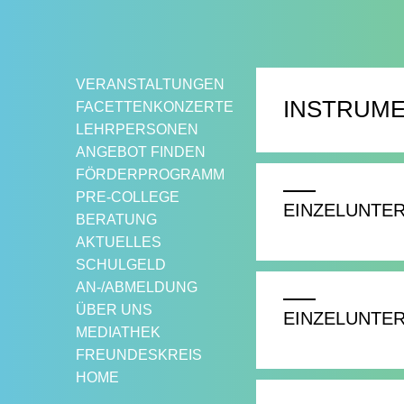
Springe
zum
Inhalt
VERANSTALTUNGEN
INSTRUME
FACETTENKONZERTE
LEHRPERSONEN
ANGEBOT FINDEN
FÖRDERPROGRAMM
PRE-COLLEGE
EINZELUNTER
BERATUNG
AKTUELLES
SCHULGELD
AN-/ABMELDUNG
ÜBER UNS
EINZELUNTE
MEDIATHEK
FREUNDESKREIS
HOME