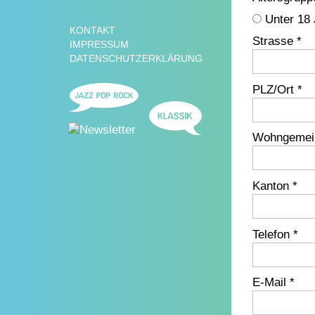
Unter 18
KONTAKT
Strasse *
IMPRESSUM
DATENSCHUTZERKLÄRUNG
PLZ/Ort *
Wohngemei
Kanton *
Telefon *
E-Mail *