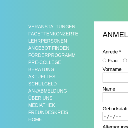
Springe
zum
Inhalt
VERANSTALTUNGEN
ANMEL
FACETTENKONZERTE
LEHRPERSONEN
ANGEBOT FINDEN
Anrede *
FÖRDERPROGRAMM
Frau
PRE-COLLEGE
Vorname
BERATUNG
AKTUELLES
SCHULGELD
Name
AN-/ABMELDUNG
ÜBER UNS
MEDIATHEK
Geburtsdat
FREUNDESKREIS
HOME
Altersgrupp