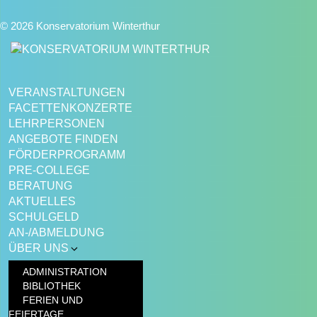
© 2026 Konservatorium Winterthur
VERANSTALTUNGEN
FACETTENKONZERTE
LEHRPERSONEN
ANGEBOTE FINDEN
FÖRDERPROGRAMM
PRE-COLLEGE
BERATUNG
AKTUELLES
SCHULGELD
AN-/ABMELDUNG
ÜBER UNS
ADMINISTRATION
BIBLIOTHEK
FERIEN UND
FEIERTAGE