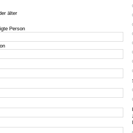
er älter
igte Person
son