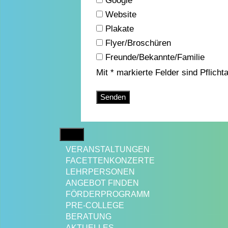
Google
Website
Plakate
Flyer/Broschüren
Freunde/Bekannte/Familie
Mit * markierte Felder sind Pflich
Bitte lasse dieses Feld leer.
MENÜ
VERANSTALTUNGEN
FACETTENKONZERTE
LEHRPERSONEN
ANGEBOT FINDEN
FÖRDERPROGRAMM
PRE-COLLEGE
BERATUNG
AKTUELLES