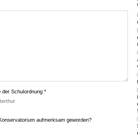
e der Schulordnung *
terthur
s Konservatorium aufmerksam geworden?