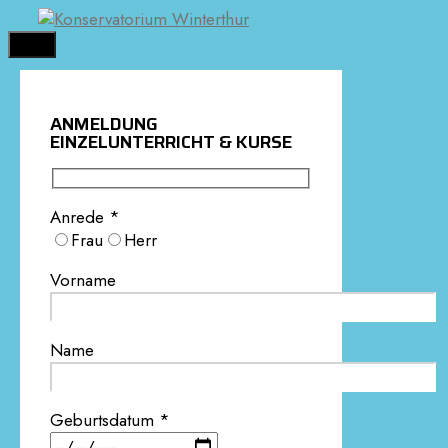
Springe
zum
MENÜ
Inhalt
ANMELDUNG
EINZELUNTERRICHT & KURSE
Anrede *
Frau
Herr
Vorname
Name
Geburtsdatum *